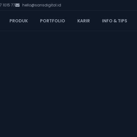
 1015 77
hello@sansdigital.id
PRODUK
PORTFOLIO
KARIR
INFO & TIPS