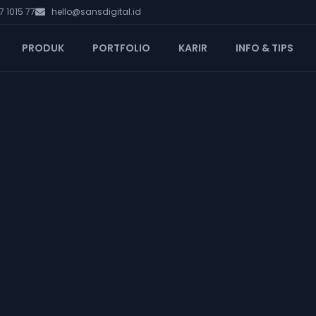
 1015 77
hello@sansdigital.id
PRODUK
PORTFOLIO
KARIR
INFO & TIPS