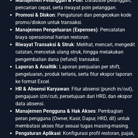
Manajemen Pelanggan & Poin
: Database pelanggan,
pencarian cepat, serta riwayat poin pelanggan.
Promosi & Diskon
: Pengaturan dan pengecekan kode
promo/diskon untuk transaksi.
Manajemen Pengeluaran (Expenses)
: Pencatatan
biaya operasional harian restoran.
Riwayat Transaksi & Struk
: Melihat, mencari, mengedit
catatan, mencetak ulang struk, hingga melakukan
pengembalian dana (refund) transaksi.
Laporan & Analitik
: Laporan penjualan per shift,
pengeluaran, produk terlaris, serta fitur ekspor laporan
ke format Excel.
HR & Absensi Karyawan
: Fitur absensi (punch in/out),
pengajuan izin/cuti, persetujuan dari HRD, dan ekspor
data absensi.
Manajemen Pengguna & Hak Akses
: Pembagian
peran pengguna (Owner, Kasir, Dapur, HRD, dll) untuk
membatasi akses fitur sesuai tugas masing-masing.
Pengaturan Aplikasi
: Konfigurasi profil restoran, pajak,