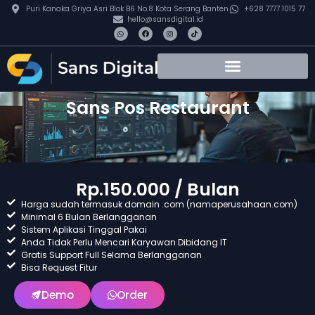
Puri Kanaka Griya Asri Blok B6 No.8 Kota Serang Banten
+628 7777 1015 77
hello@sansdigital.id
Sans Pos Restaurant
Rp.150.000 / Bulan
Harga sudah termasuk domain .com (namaperusahaan.com)
Minimal 6 Bulan Berlangganan
Sistem Aplikasi Tinggal Pakai
Anda Tidak Perlu Mencari Karyawan Dibidang IT
Gratis Support Full Selama Berlangganan
Bisa Request Fitur
Demo
Order