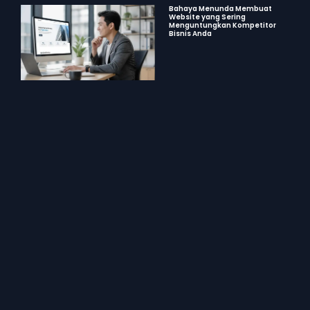
Bahaya Menunda Membuat
Website yang Sering
Menguntungkan Kompetitor
Bisnis Anda