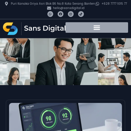
Puri Kanaka Griya Asri Blok B6 No.8 Kota Serang Banten
+628 7777 1015 77
hello@sansdigital.id