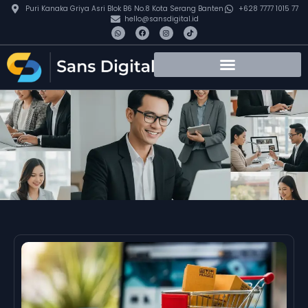
Puri Kanaka Griya Asri Blok B6 No.8 Kota Serang Banten
+628 7777 1015 77
hello@sansdigital.id